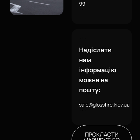
99
```
```
Надіслати
нам
інформацію
можна на
пошту:
sale@glossfire.kiev.ua
```
ПРОКЛАСТИ