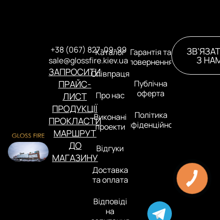
+38 (067) 827-09-99
ЗВ’ЯЗА
Каталог
Гарантія та
З НА
sale@glossfire.kiev.ua
повернення
ЗАПРОСИТИ
Співпраця
ПРАЙС-
Публічна
оферта
Про нас
ЛИСТ
ПРОДУКЦІЇ
Політика
Виконані
ПРОКЛАСТИ
конфіденційності
проекти
МАРШРУТ
ДО
Відгуки
МАГАЗИНУ
Доставка
та оплата
Відповіді
на