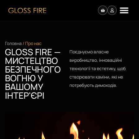
Головна
/ Про нас
GLOSS FIRE —
Поєднуємо власне
МИСТЕЦТВО
виробництво, інноваційні
БЕЗПЕЧНОГО
технології та естетику, щоб
ВОГНЮ У
створювати каміни, які не
ВАШОМУ
потребують димоходів.
ІНТЕР'ЄРІ