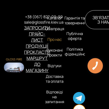
+38 (067) 827-09-99
ЗВ’ЯЗА
Каталог
Гарантія та
З НА
sale@glossfire.kiev.ua
повернення
ЗАПРОСИТИ
Співпраця
ПРАЙС-
Публічна
оферта
Про нас
ЛИСТ
ПРОДУКЦІЇ
Політика
Виконані
ПРОКЛАСТИ
конфіденційності
проекти
МАРШРУТ
ДО
Відгуки
МАГАЗИНУ
Доставка
та оплата
Відповіді
на
запитання