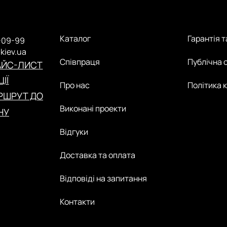
Каталог
Гарантія 
-09-99
.kiev.ua
Співпраця
Публічна 
АЙС-ЛИСТ
ІЇ
Про нас
Політика 
РШРУТ ДО
Виконані проекти
НУ
Відгуки
Доставка та оплата
Відповіді на запитання
Контакти