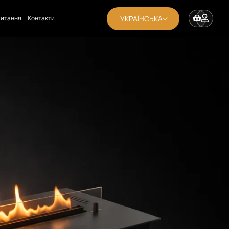
УКРАЇНСЬКА
апитання
Контакти