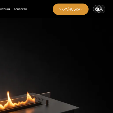
УКРАЇНСЬКА
апитання
Контакти