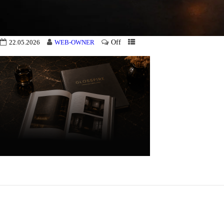
Off
22.05.2026
WEB-OWNER