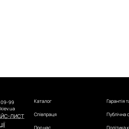
Каталог
Гарантія 
-09-99
.kiev.ua
Співпраця
Публічна 
АЙС-ЛИСТ
ІЇ
Про нас
Політика 