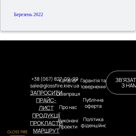
Березень 2022
+38 (067) 827-09-99
ЗВ’ЯЗА
Каталог
Гарантія та
З НА
sale@glossfire.kiev.ua
повернення
ЗАПРОСИТИ
Співпраця
ПРАЙС-
Публічна
оферта
Про нас
ЛИСТ
ПРОДУКЦІЇ
Політика
Виконані
ПРОКЛАСТИ
конфіденційності
проекти
МАРШРУТ