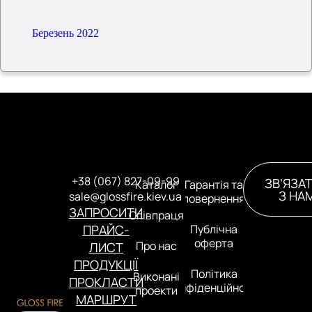
Березень 2022
+38 (067) 827-09-99
ЗВ’ЯЗА
Каталог
Гарантія та
З НА
sale@glossfire.kiev.ua
повернення
ЗАПРОСИТИ
Співпраця
ПРАЙС-
Публічна
оферта
Про нас
ЛИСТ
ПРОДУКЦІЇ
Політика
Виконані
ПРОКЛАСТИ
конфіденційності
проекти
МАРШРУТ