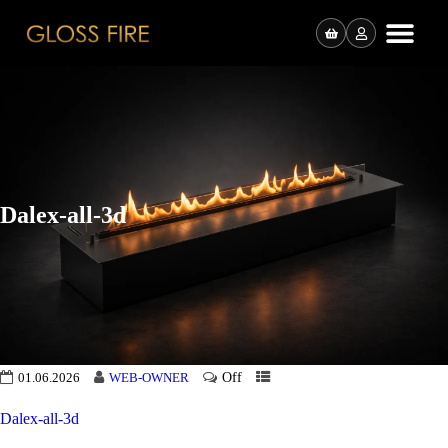
Dalex-all-3d
Off
01.06.2026
WEB-OWNER
Dalex-all-3d