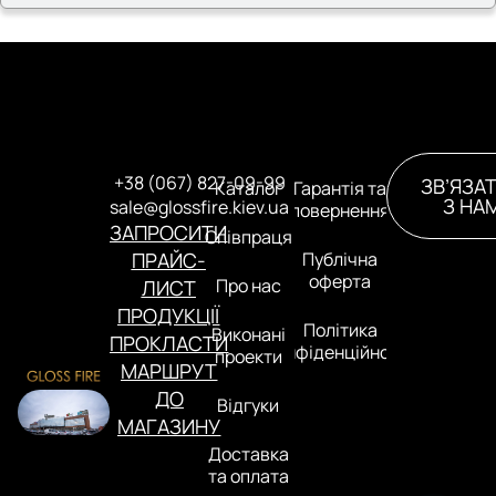
+38 (067) 827-09-99
ЗВ’ЯЗА
Каталог
Гарантія та
З НА
sale@glossfire.kiev.ua
повернення
ЗАПРОСИТИ
Співпраця
ПРАЙС-
Публічна
оферта
Про нас
ЛИСТ
ПРОДУКЦІЇ
Політика
Виконані
ПРОКЛАСТИ
конфіденційності
проекти
МАРШРУТ
ДО
Відгуки
МАГАЗИНУ
Доставка
та оплата