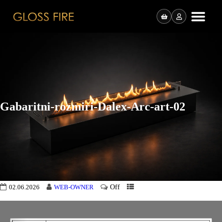
Gabaritni-rozmiri-Dalex-Arc-art-02
Off
02.06.2026
WEB-OWNER