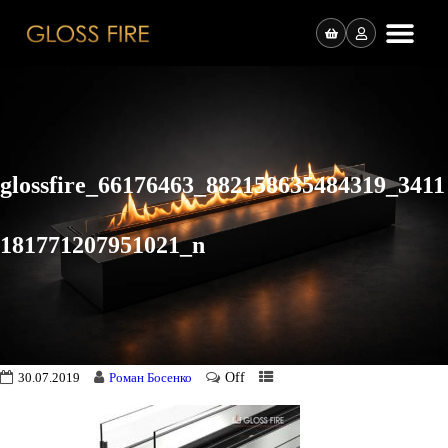
glossfire_66176463_882158635484319_3411
181771207951021_n
Off
30.07.2019
Роман Босенко