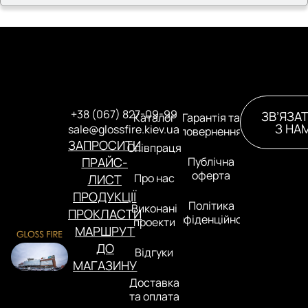
+38 (067) 827-09-99
ЗВ’ЯЗА
Каталог
Гарантія та
З НА
sale@glossfire.kiev.ua
повернення
ЗАПРОСИТИ
Співпраця
ПРАЙС-
Публічна
оферта
Про нас
ЛИСТ
ПРОДУКЦІЇ
Політика
Виконані
ПРОКЛАСТИ
конфіденційності
проекти
МАРШРУТ
ДО
Відгуки
МАГАЗИНУ
Доставка
та оплата