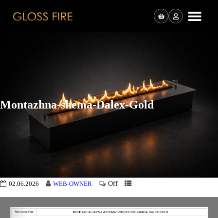
Montazhna-shema-Dalex-Gold
Off
02.06.2026
WEB-OWNER