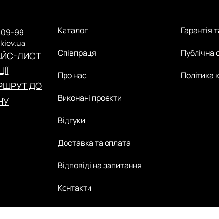
Каталог
Гарантія 
-09-99
.kiev.ua
Співпраця
Публічна 
АЙС-ЛИСТ
ІЇ
Про нас
Політика 
РШРУТ ДО
Виконані проекти
НУ
Відгуки
Доставка та оплата
Відповіді на запитання
Контакти