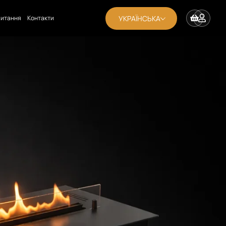
УКРАЇНСЬКА
апитання
Контакти