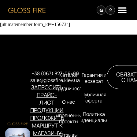
[ultimatemember form_id=»15673″]
+38 (067) 827-09-99
СВЯЗАТ
Каталог
Гарантия и
С НА
sale@glossfire.kiev.ua
возврат
ЗАПРОСИТЬ
Сотрудничество
ПРАЙС-
Публичная
оферта
О нас
ЛИСТ
ПРОДУКЦИИ
Политика
Выполненные
ПРОЛОЖИТЬ
конфиденциальности
проекты
МАРШРУТ К
МАГАЗИНУ
Отзывы