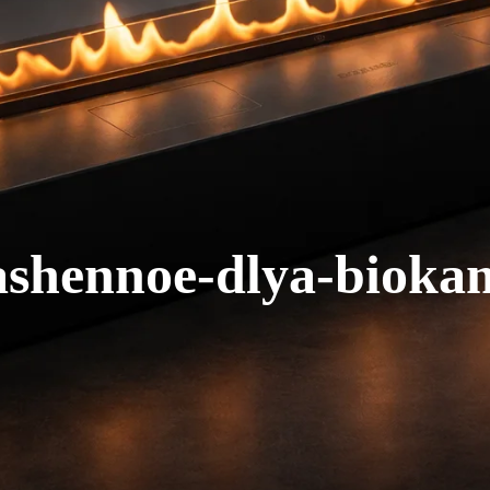
ashennoe-dlya-bioka