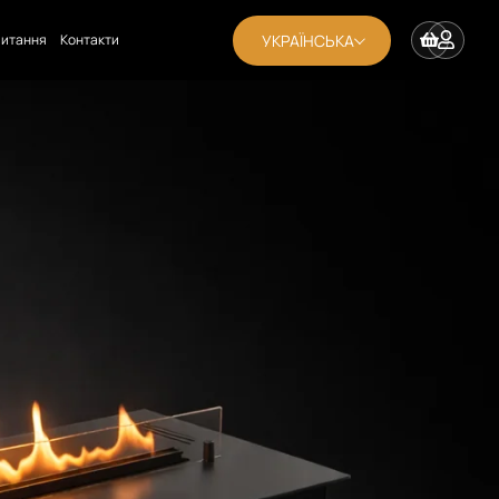
УКРАЇНСЬКА
апитання
Контакти