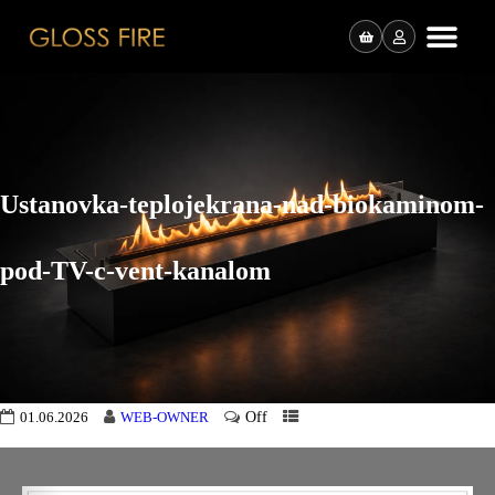
Ustanovka-teplojekrana-nad-biokaminom-
pod-TV-c-vent-kanalom
Off
01.06.2026
WEB-OWNER