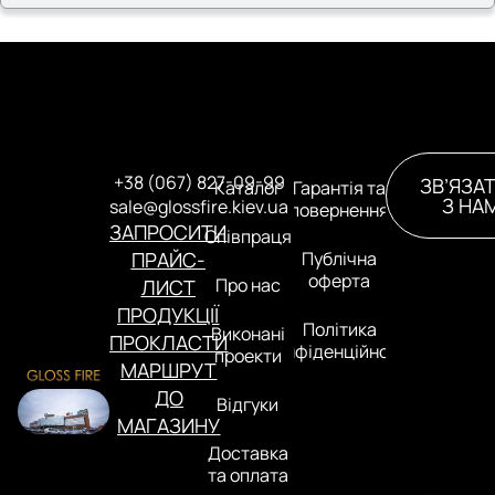
+38 (067) 827-09-99
ЗВ’ЯЗА
Каталог
Гарантія та
З НА
sale@glossfire.kiev.ua
повернення
ЗАПРОСИТИ
Співпраця
ПРАЙС-
Публічна
оферта
Про нас
ЛИСТ
ПРОДУКЦІЇ
Політика
Виконані
ПРОКЛАСТИ
конфіденційності
проекти
МАРШРУТ
ДО
Відгуки
МАГАЗИНУ
Доставка
та оплата