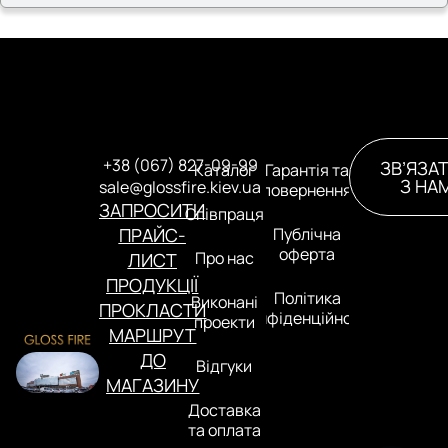
+38 (067) 827-09-99
ЗВ’ЯЗА
Каталог
Гарантія та
З НА
sale@glossfire.kiev.ua
повернення
ЗАПРОСИТИ
Співпраця
ПРАЙС-
Публічна
оферта
Про нас
ЛИСТ
ПРОДУКЦІЇ
Політика
Виконані
ПРОКЛАСТИ
конфіденційності
проекти
МАРШРУТ
ДО
Відгуки
МАГАЗИНУ
Доставка
та оплата