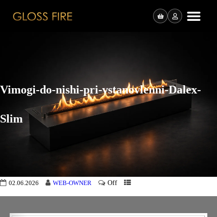
Vimogi-do-nishi-pri-vstanovlenni-Dalex-
Slim
Off
02.06.2026
WEB-OWNER