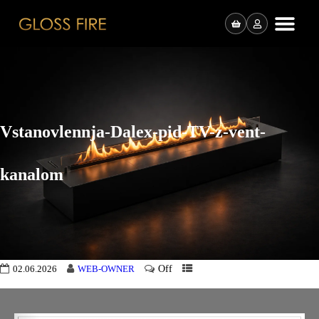
Vstanovlennja-Dalex-pid-TV-z-vent-
kanalom
Off
02.06.2026
WEB-OWNER