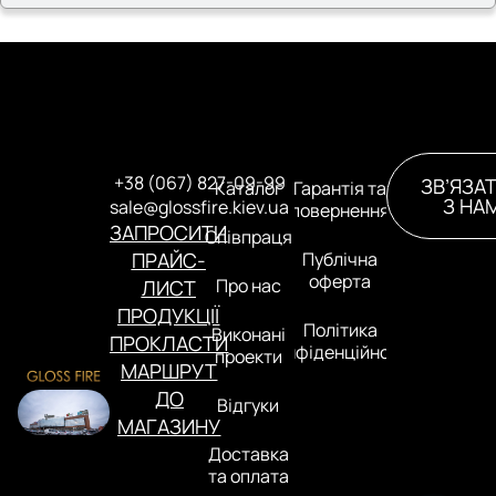
+38 (067) 827-09-99
ЗВ’ЯЗА
Каталог
Гарантія та
З НА
sale@glossfire.kiev.ua
повернення
ЗАПРОСИТИ
Співпраця
ПРАЙС-
Публічна
оферта
Про нас
ЛИСТ
ПРОДУКЦІЇ
Політика
Виконані
ПРОКЛАСТИ
конфіденційності
проекти
МАРШРУТ
ДО
Відгуки
МАГАЗИНУ
Доставка
та оплата