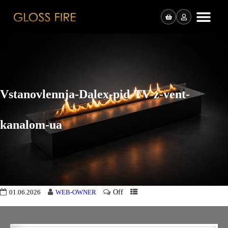
Vstanovlennja-Dalex-pid-TV-z-vent-
kanalom-ua
Off
01.06.2026
WEB-OWNER