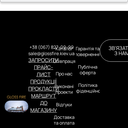
+38 (067) 827-09-99
ЗВ’ЯЗА
Каталог
Гарантія та
З НА
sale@glossfire.kiev.ua
повернення
ЗАПРОСИТИ
Співпраця
ПРАЙС-
Публічна
оферта
Про нас
ЛИСТ
ПРОДУКЦІЇ
Політика
Виконані
ПРОКЛАСТИ
конфіденційності
проекти
МАРШРУТ
ДО
Відгуки
МАГАЗИНУ
Доставка
та оплата