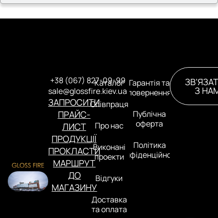
+38 (067) 827-09-99
ЗВ’ЯЗА
Каталог
Гарантія та
З НА
sale@glossfire.kiev.ua
повернення
ЗАПРОСИТИ
Співпраця
ПРАЙС-
Публічна
оферта
Про нас
ЛИСТ
ПРОДУКЦІЇ
Політика
Виконані
ПРОКЛАСТИ
конфіденційності
проекти
МАРШРУТ
ДО
Відгуки
МАГАЗИНУ
Доставка
та оплата