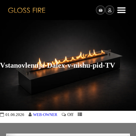
Vstanovlennja-Dalex-v-nishu-pid-TV
Off
01.06.2026
WEB-OWNER