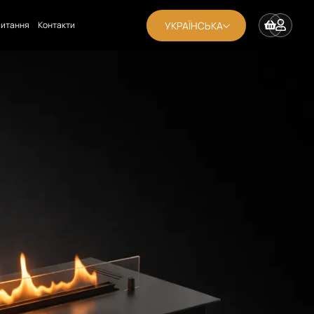
УКРАЇНСЬКА
апитання
Контакти