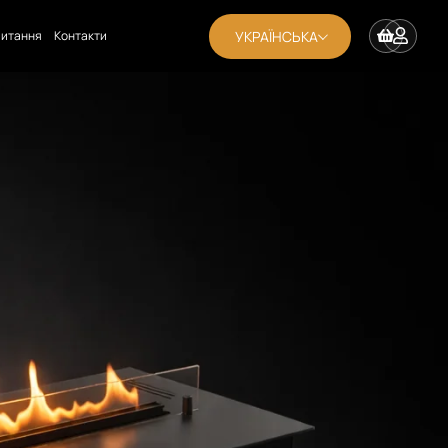
УКРАЇНСЬКА
апитання
Контакти