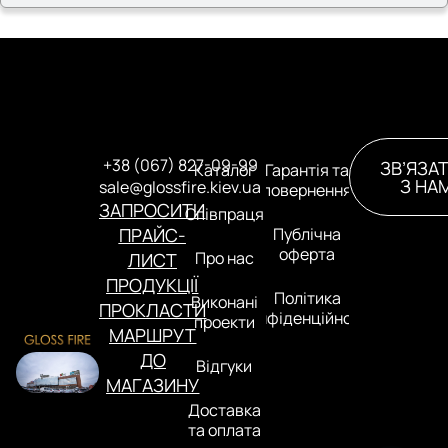
+38 (067) 827-09-99
ЗВ’ЯЗА
Каталог
Гарантія та
З НА
sale@glossfire.kiev.ua
повернення
ЗАПРОСИТИ
Співпраця
ПРАЙС-
Публічна
оферта
Про нас
ЛИСТ
ПРОДУКЦІЇ
Політика
Виконані
ПРОКЛАСТИ
конфіденційності
проекти
МАРШРУТ
ДО
Відгуки
МАГАЗИНУ
Доставка
та оплата