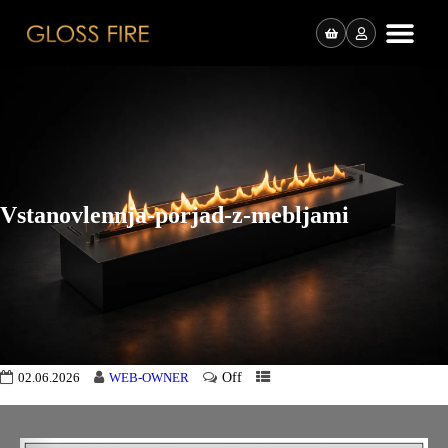
Vstanovlennja-porjad-z-mebljami
Off
02.06.2026
WEB-OWNER