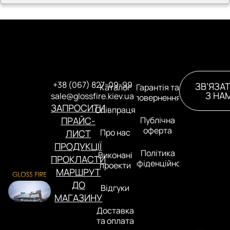
+38 (067) 827-09-99
ЗВ’ЯЗА
Каталог
Гарантія та
З НА
sale@glossfire.kiev.ua
повернення
ЗАПРОСИТИ
Співпраця
ПРАЙС-
Публічна
оферта
Про нас
ЛИСТ
ПРОДУКЦІЇ
Політика
Виконані
ПРОКЛАСТИ
конфіденційності
проекти
МАРШРУТ
ДО
Відгуки
МАГАЗИНУ
Доставка
та оплата