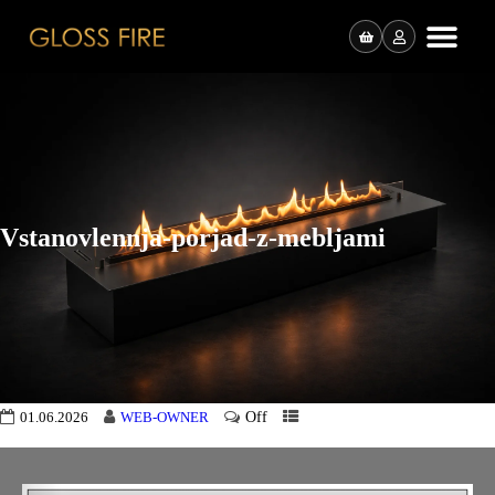
Vstanovlennja-porjad-z-mebljami
Off
01.06.2026
WEB-OWNER