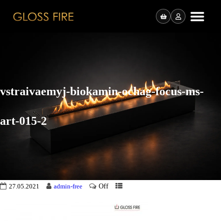
vstraivaemyj-biokamin-ochag-focus-ms-
art-015-2
Off
27.05.2021
admin-free