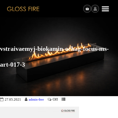
vstraivaemyj-biokamin-ochag-focus-ms-
art-017-3
Off
27.05.2021
admin-free