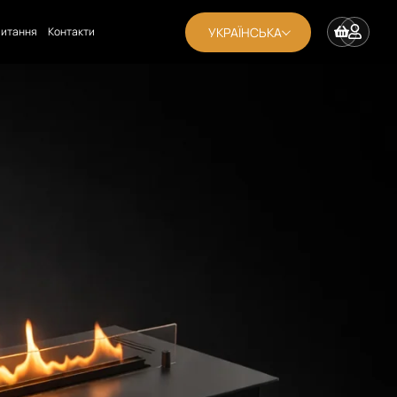
УКРАЇНСЬКА
апитання
Контакти