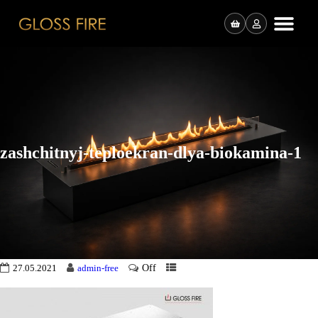
zashchitnyj-teploekran-dlya-biokamina-1
Off
27.05.2021
admin-free