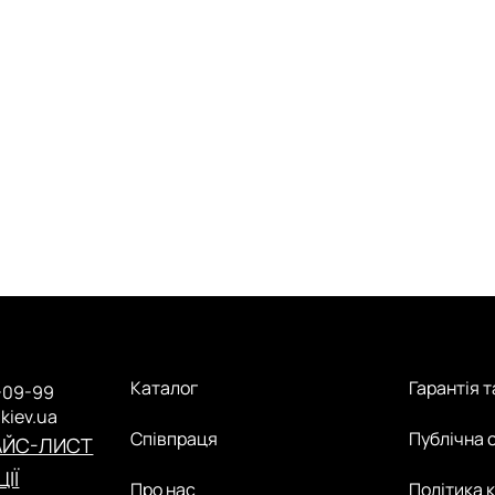
Каталог
Гарантія 
-09-99
.kiev.ua
Співпраця
Публічна 
АЙС-ЛИСТ
ІЇ
Про нас
Політика 