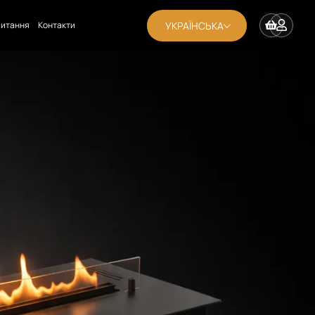
УКРАЇНСЬКА
апитання
Контакти