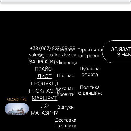
+38 (067) 827-09-99
ЗВ’ЯЗА
Каталог
Гарантія та
З НА
sale@glossfire.kiev.ua
повернення
ЗАПРОСИТИ
Співпраця
ПРАЙС-
Публічна
оферта
Про нас
ЛИСТ
ПРОДУКЦІЇ
Політика
Виконані
ПРОКЛАСТИ
конфіденційності
проекти
МАРШРУТ
ДО
Відгуки
МАГАЗИНУ
Доставка
та оплата