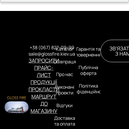
+38 (067) 827-09-99
ЗВ’ЯЗА
Каталог
Гарантія та
З НА
sale@glossfire.kiev.ua
повернення
ЗАПРОСИТИ
Співпраця
ПРАЙС-
Публічна
оферта
Про нас
ЛИСТ
ПРОДУКЦІЇ
Політика
Виконані
ПРОКЛАСТИ
конфіденційності
проекти
МАРШРУТ
ДО
Відгуки
МАГАЗИНУ
Доставка
та оплата