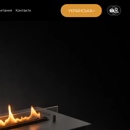
УКРАЇНСЬКА
апитання
Контакти