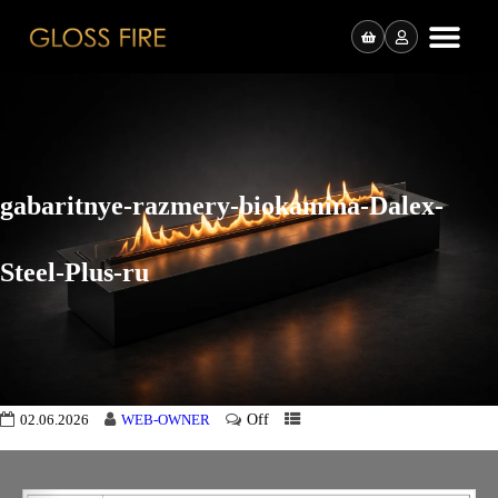
gabaritnye-razmery-biokamina-Dalex-
Steel-Plus-ru
Off
02.06.2026
WEB-OWNER