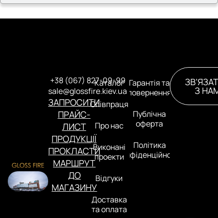
+38 (067) 827-09-99
ЗВ’ЯЗА
Каталог
Гарантія та
З НА
sale@glossfire.kiev.ua
повернення
ЗАПРОСИТИ
Співпраця
ПРАЙС-
Публічна
оферта
Про нас
ЛИСТ
ПРОДУКЦІЇ
Політика
Виконані
ПРОКЛАСТИ
конфіденційності
проекти
МАРШРУТ
ДО
Відгуки
МАГАЗИНУ
Доставка
та оплата