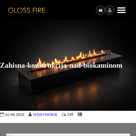
Zahisna-konstrukcija-nad-biokaminom
Off
02.06.2026
WEB-OWNER