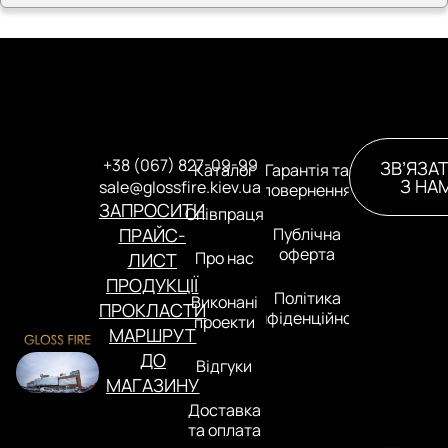
+38 (067) 827-09-99
ЗВ’ЯЗА
Каталог
Гарантія та
З НА
sale@glossfire.kiev.ua
повернення
ЗАПРОСИТИ
Співпраця
ПРАЙС-
Публічна
оферта
Про нас
ЛИСТ
ПРОДУКЦІЇ
Політика
Виконані
ПРОКЛАСТИ
конфіденційності
проекти
МАРШРУТ
ДО
Відгуки
МАГАЗИНУ
Доставка
та оплата