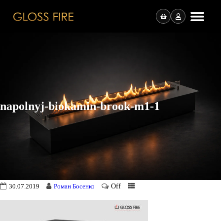
napolnyj-biokamin-brook-m1-1
Off
30.07.2019
Роман Босенко