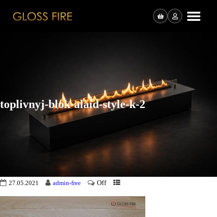
toplivnyj-blok-alaid-style-k-2
Off
27.05.2021
admin-free